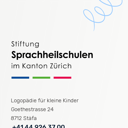
Zur
Logopädie für kleine Kinder
Startseite
Goethestrasse 24
8712 Stäfa
+41 44 926 37 00